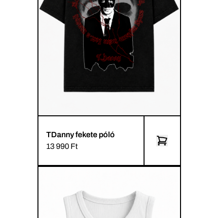
TDanny fekete póló
13 990 Ft