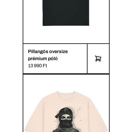
Pillangós oversize
prémium póló
13 990 Ft