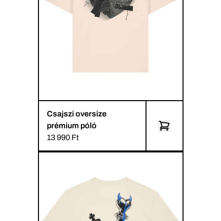
Csajszi oversize
prémium póló
13 990 Ft